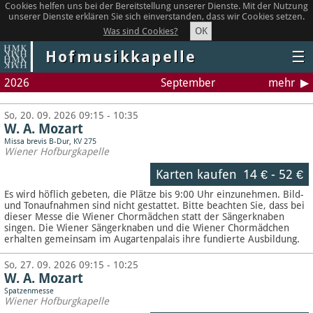
Cookies helfen uns bei der Bereitstellung unserer Dienste. Mit der Nutzung
unserer Dienste erklären Sie sich einverstanden, dass wir Cookies setzen.
OK
Was sind Cookies?
Hofmusikkapelle
☰
2026
September
mehr
So, 20. 09. 2026 09:15 - 10:35
W. A. Mozart
Missa brevis B-Dur, KV 275
Wiener Hofburgkapelle
Karten kaufen
14 €
-
52 €
Es wird höflich gebeten, die Plätze bis 9:00 Uhr einzunehmen. Bild-
und Tonaufnahmen sind nicht gestattet.
Bitte beachten Sie, dass bei
dieser Messe die Wiener Chormädchen statt der Sängerknaben
singen. Die Wiener Sängerknaben und die Wiener Chormädchen
erhalten gemeinsam im Augartenpalais ihre fundierte Ausbildung.
So, 27. 09. 2026 09:15 - 10:25
W. A. Mozart
Spatzenmesse
Wiener Hofburgkapelle