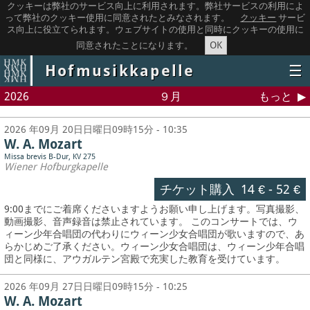
クッキーは弊社のサービス向上に利用されます。弊社サービスの利用によ
って弊社のクッキー使用に同意されたとみなされます。
クッキー
サービ
ス向上に役立てられます。ウェブサイトの使用と同時にクッキーの使用に
OK
同意されたことになります。
Hofmusikkapelle
☰
2026
９月
もっと
2026 年09月 20日日曜日09時15分 - 10:35
W. A. Mozart
Missa brevis B-Dur, KV 275
Wiener Hofburgkapelle
チケット購入
14 €
-
52 €
9:00までにご着席くださいますようお願い申し上げます。写真撮影、
動画撮影、音声録音は禁止されています。
このコンサートでは、ウ
ィーン少年合唱団の代わりにウィーン少女合唱団が歌いますので、あ
らかじめご了承ください。ウィーン少女合唱団は、ウィーン少年合唱
団と同様に、アウガルテン宮殿で充実した教育を受けています。
2026 年09月 27日日曜日09時15分 - 10:25
W. A. Mozart