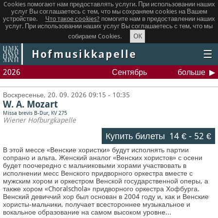
Cookies помогают нам предоставлять услуги. При использовании наших
услуг Вы соглашаетесь с тем, что мы сохраняем сookies на Вашем
устройстве.
Что такое сookies?
помогите нам в предоставлении наших
услуг. При использовании наших услуг Вы соглашаетесь с тем, что мы
OK
собираем Cookies.
Hofmusikkapelle
☰
2026
Сентябрь
больше
Воскресенье, 20. 09. 2026 09:15 - 10:35
W. A. Mozart
Missa brevis B-Dur, KV 275
Wiener Hofburgkapelle
Купить билеты
14 €
-
52 €
В этой мессе «Венские хористки» будут исполнять партии
сопрано и альта. Женский аналог «Венских хористов» с осени
будет поочередно с мальчиковыми хорами участвовать в
исполнении месс Венского придворного оркестра вместе с
мужским хором и оркестром Венской государственной оперы, а
также хором «Choralschola» придворного оркестра Хофбурга.
Венский девиччий хор был основан в 2004 году и, как и Венские
хористы-мальчики, получает всестороннее музыкальное и
вокальное образование на самом высоком уровне...