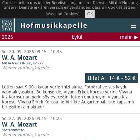
Cookies helfen uns bei der Bereitstellung unserer Dienste. Mit der Nutzung
unserer Dienste erklären Sie sich einverstanden, dass wir Cookies setzen.
OK
Was sind Cookies?
Hofmusikkapelle
☰
2026
Eylül
mehr
So, 20. 09. 2026 09:15 - 10:35
W. A. Mozart
Missa brevis B-Dur, KV 275
Wiener Hofburgkapelle
Bilet Al
14 €
-
52 €
Lütfen saat 9:00’a kadar yerlerinizi alınız. Fotoğraf ve ses kaydı
yapmak yasaktır.
Bu konserde, Viyana Erkek Korosu yerine Viyana
Kız Korosu’nun şarkı söyleyeceğini lütfen unutmayın. Viyana Kız
Korosu, Viyana Erkek Korosu ile birlikte Augartenpalais’te kapsamlı
bir eğitim almaktadır.
So, 27. 09. 2026 09:15 - 10:25
W. A. Mozart
Spatzenmesse
Wiener Hofburgkapelle