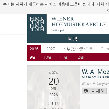
쿠키는 저희가 제공하는 서비스 이용에 도움이 됩니다. 저희 
티켓
2026
2027
기부금/상품/구독
Guts
9월
10월
11월
12월
W. A. Moz
일요일
20
Missa brevis B-Du
Wiener Hofburgkape
9월
자세히
2026
09:15