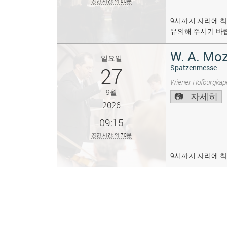
공연 시간: 약 80분
9시까지 자리에 착
유의해 주시기 바
W. A. Moz
일요일
27
Spatzenmesse
Wiener Hofburgkape
9월
자세히
2026
09:15
공연 시간: 약 70분
9시까지 자리에 착