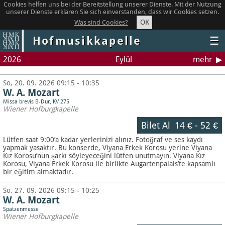
Cookies helfen uns bei der Bereitstellung unserer Dienste. Mit der Nutzung
unserer Dienste erklären Sie sich einverstanden, dass wir Cookies setzen.
OK
Was sind Cookies?
Hofmusikkapelle
☰
2026
Eylül
mehr
So, 20. 09. 2026 09:15 - 10:35
W. A. Mozart
Missa brevis B-Dur, KV 275
Wiener Hofburgkapelle
Bilet Al
14 €
-
52 €
Lütfen saat 9:00’a kadar yerlerinizi alınız. Fotoğraf ve ses kaydı
yapmak yasaktır.
Bu konserde, Viyana Erkek Korosu yerine Viyana
Kız Korosu’nun şarkı söyleyeceğini lütfen unutmayın. Viyana Kız
Korosu, Viyana Erkek Korosu ile birlikte Augartenpalais’te kapsamlı
bir eğitim almaktadır.
So, 27. 09. 2026 09:15 - 10:25
W. A. Mozart
Spatzenmesse
Wiener Hofburgkapelle