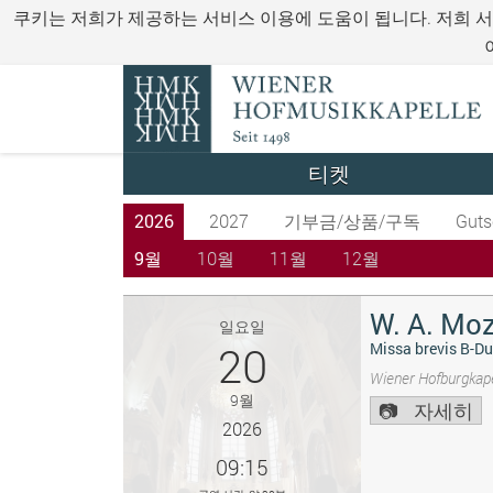
쿠키는 저희가 제공하는 서비스 이용에 도움이 됩니다. 저희 
티켓
2026
2027
기부금/상품/구독
Guts
9월
10월
11월
12월
W. A. Moz
일요일
20
Missa brevis B-Du
Wiener Hofburgkape
9월
자세히
2026
09:15