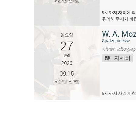
공연 시간: 약 80분
9시까지 자리에 착
유의해 주시기 바
W. A. Moz
일요일
27
Spatzenmesse
Wiener Hofburgkape
9월
자세히
2026
09:15
공연 시간: 약 70분
9시까지 자리에 착