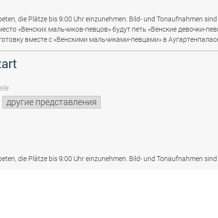
beten, die Plätze bis 9:00 Uhr einzunehmen. Bild- und Tonaufnahmen sind 
место «Венских мальчиков-певцов» будут петь «Венские девочки-пев
отовку вместе с «Венскими мальчиками-певцами» в Аугартенпаласе
art
lle
другие представления
beten, die Plätze bis 9:00 Uhr einzunehmen. Bild- und Tonaufnahmen sind 