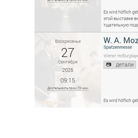
Es wird höflich ge
этой выставке в
тщательную подг
W. A. Moz
Воскресенье
27
Spatzenmesse
Wiener Hofburgkape
Сентября
детали
2026
09:15
Длительность прим. 70 мин.
Es wird höflich ge