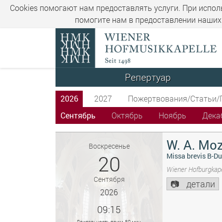
Cookies помогают нам предоставлять услуги. При испол
помогите нам в предоставлении наших 
Репертуар
2026
2027
Пожертвования/Статьи/
Сентябрь
Октябрь
Ноябрь
Дека
W. A. Moz
Воскресенье
20
Missa brevis B-Du
Wiener Hofburgkape
Сентября
детали
2026
09:15
Длительность прим. 80 мин.