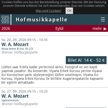
Cookies helfen uns bei der Bereitstellung unserer Dienste. Mit der Nutzung
unserer Dienste erklären Sie sich einverstanden, dass wir Cookies setzen.
OK
Was sind Cookies?
Hofmusikkapelle
☰
2026
Eylül
mehr
So, 20. 09. 2026 09:15 - 10:35
W. A. Mozart
Missa brevis B-Dur, KV 275
Wiener Hofburgkapelle
Bilet Al
14 €
-
52 €
Lütfen saat 9:00’a kadar yerlerinizi alınız. Fotoğraf ve ses kaydı
yapmak yasaktır.
Bu konserde, Viyana Erkek Korosu yerine Viyana
Kız Korosu’nun şarkı söyleyeceğini lütfen unutmayın. Viyana Kız
Korosu, Viyana Erkek Korosu ile birlikte Augartenpalais’te kapsamlı
bir eğitim almaktadır.
So, 27. 09. 2026 09:15 - 10:25
W. A. Mozart
Spatzenmesse
Wiener Hofburgkapelle