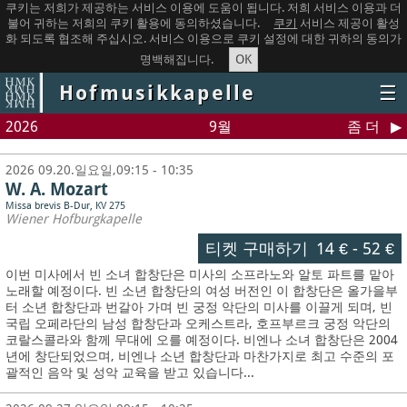
쿠키는 저희가 제공하는 서비스 이용에 도움이 됩니다. 저희 서비스 이용과 더
불어 귀하는 저희의 쿠키 활용에 동의하셨습니다.
쿠키
서비스 제공이 활성
화 되도록 협조해 주십시오. 서비스 이용으로 쿠키 설정에 대한 귀하의 동의가
OK
명백해집니다.
Hofmusikkapelle
☰
2026
9월
좀 더
2026 09.20.일요일,09:15 - 10:35
W. A. Mozart
Missa brevis B-Dur, KV 275
Wiener Hofburgkapelle
티켓 구매하기
14 €
-
52 €
이번 미사에서 빈 소녀 합창단은 미사의 소프라노와 알토 파트를 맡아
노래할 예정이다. 빈 소년 합창단의 여성 버전인 이 합창단은 올가을부
터 소년 합창단과 번갈아 가며 빈 궁정 악단의 미사를 이끌게 되며, 빈
국립 오페라단의 남성 합창단과 오케스트라, 호프부르크 궁정 악단의
코랄스콜라와 함께 무대에 오를 예정이다. 비엔나 소녀 합창단은 2004
년에 창단되었으며, 비엔나 소년 합창단과 마찬가지로 최고 수준의 포
괄적인 음악 및 성악 교육을 받고 있습니다...