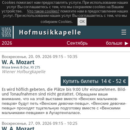
Cookies помогают нам предоставлять услуги. При использовании наших
услуг Вы соглашаетесь с тем, что мы сохраняем сookies на Вашем
устройстве.
Что такое сookies?
помогите нам в предоставлении наших
услуг. При использовании наших услуг Вы соглашаетесь с тем, что мы
OK
собираем Cookies.
Hofmusikkapelle
☰
2026
Сентябрь
больше
Воскресенье, 20. 09. 2026 09:15 - 10:35
W. A. Mozart
Missa brevis B-Dur, KV 275
Wiener Hofburgkapelle
Купить билеты
14 €
-
52 €
Es wird höflich gebeten, die Plätze bis 9:00 Uhr einzunehmen. Bild-
und Tonaufnahmen sind nicht gestattet.
Обращаем ваше
внимание, что на этой выставке вместо «Венских мальчиков-
певцов» будут петь «Венские девочки-певцы». «Венские девочки-
певцы» проходят тщательную подготовку вместе с «Венскими
мальчиками-певцами» в Аугартенпаласе.
Воскресенье, 27. 09. 2026 09:15 - 10:25
W. A. Mozart