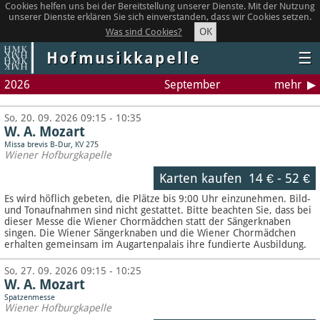
Cookies helfen uns bei der Bereitstellung unserer Dienste. Mit der Nutzung
unserer Dienste erklären Sie sich einverstanden, dass wir Cookies setzen.
OK
Was sind Cookies?
Hofmusikkapelle
☰
2026
September
mehr
So, 20. 09. 2026 09:15 - 10:35
W. A. Mozart
Missa brevis B-Dur, KV 275
Wiener Hofburgkapelle
Karten kaufen
14 €
-
52 €
Es wird höflich gebeten, die Plätze bis 9:00 Uhr einzunehmen. Bild-
und Tonaufnahmen sind nicht gestattet.
Bitte beachten Sie, dass bei
dieser Messe die Wiener Chormädchen statt der Sängerknaben
singen. Die Wiener Sängerknaben und die Wiener Chormädchen
erhalten gemeinsam im Augartenpalais ihre fundierte Ausbildung.
So, 27. 09. 2026 09:15 - 10:25
W. A. Mozart
Spatzenmesse
Wiener Hofburgkapelle