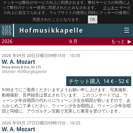
クッキーは弊社のサービス向上に利用されます。弊社サービスの利用によ
って弊社のクッキー使用に同意されたとみなされます。
クッキー
サービ
ス向上に役立てられます。ウェブサイトの使用と同時にクッキーの使用に
OK
同意されたことになります。
Hofmusikkapelle
☰
2026
９月
もっと
2026 年09月 20日日曜日09時15分 - 10:35
W. A. Mozart
Missa brevis B-Dur, KV 275
Wiener Hofburgkapelle
チケット購入
14 €
-
52 €
9:00までにご着席くださいますようお願い申し上げます。写真撮影、
動画撮影、音声録音は禁止されています。
このコンサートでは、ウ
ィーン少年合唱団の代わりにウィーン少女合唱団が歌いますので、あ
らかじめご了承ください。ウィーン少女合唱団は、ウィーン少年合唱
団と同様に、アウガルテン宮殿で充実した教育を受けています。
2026 年09月 27日日曜日09時15分 - 10:25
W. A. Mozart