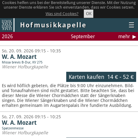
Cookies helfen uns bei der Bereitstellung unserer Dienste. Mit der Nutzung
unserer Dienste erklären Sie sich einverstanden, dass wir Cookies setzen.
OK
Was sind Cookies?
Hofmusikkapelle
☰
2026
September
mehr
So, 20. 09. 2026 09:15 - 10:35
W. A. Mozart
Missa brevis B-Dur, KV 275
Wiener Hofburgkapelle
Karten kaufen
14 €
-
52 €
Es wird höflich gebeten, die Plätze bis 9:00 Uhr einzunehmen. Bild-
und Tonaufnahmen sind nicht gestattet.
Bitte beachten Sie, dass bei
dieser Messe die Wiener Chormädchen statt der Sängerknaben
singen. Die Wiener Sängerknaben und die Wiener Chormädchen
erhalten gemeinsam im Augartenpalais ihre fundierte Ausbildung.
So, 27. 09. 2026 09:15 - 10:25
W. A. Mozart
Spatzenmesse
Wiener Hofburgkapelle