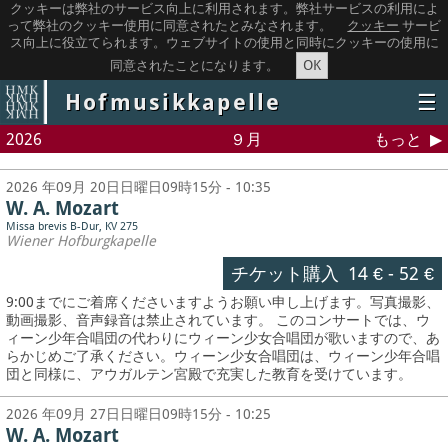
クッキーは弊社のサービス向上に利用されます。弊社サービスの利用によ
って弊社のクッキー使用に同意されたとみなされます。
クッキー
サービ
ス向上に役立てられます。ウェブサイトの使用と同時にクッキーの使用に
OK
同意されたことになります。
Hofmusikkapelle
☰
2026
９月
もっと
2026 年09月 20日日曜日09時15分 - 10:35
W. A. Mozart
Missa brevis B-Dur, KV 275
Wiener Hofburgkapelle
チケット購入
14 €
-
52 €
9:00までにご着席くださいますようお願い申し上げます。写真撮影、
動画撮影、音声録音は禁止されています。
このコンサートでは、ウ
ィーン少年合唱団の代わりにウィーン少女合唱団が歌いますので、あ
らかじめご了承ください。ウィーン少女合唱団は、ウィーン少年合唱
団と同様に、アウガルテン宮殿で充実した教育を受けています。
2026 年09月 27日日曜日09時15分 - 10:25
W. A. Mozart