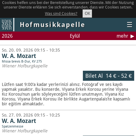
Cookies helfen uns bei der Bereitstellung unserer Dienste. Mit der Nutzung
unserer Dienste erklären Sie sich einverstanden, dass wir Cookies setzen.
OK
Was sind Cookies?
Hofmusikkapelle
☰
2026
Eylül
mehr
So, 20. 09. 2026 09:15 - 10:35
W. A. Mozart
Missa brevis B-Dur, KV 275
Wiener Hofburgkapelle
Bilet Al
14 €
-
52 €
Lütfen saat 9:00’a kadar yerlerinizi alınız. Fotoğraf ve ses kaydı
yapmak yasaktır.
Bu konserde, Viyana Erkek Korosu yerine Viyana
Kız Korosu’nun şarkı söyleyeceğini lütfen unutmayın. Viyana Kız
Korosu, Viyana Erkek Korosu ile birlikte Augartenpalais’te kapsamlı
bir eğitim almaktadır.
So, 27. 09. 2026 09:15 - 10:25
W. A. Mozart
Spatzenmesse
Wiener Hofburgkapelle