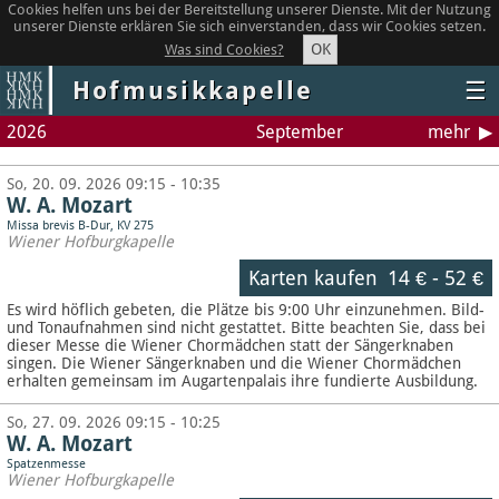
Cookies helfen uns bei der Bereitstellung unserer Dienste. Mit der Nutzung
unserer Dienste erklären Sie sich einverstanden, dass wir Cookies setzen.
OK
Was sind Cookies?
Hofmusikkapelle
☰
2026
September
mehr
So, 20. 09. 2026 09:15 - 10:35
W. A. Mozart
Missa brevis B-Dur, KV 275
Wiener Hofburgkapelle
Karten kaufen
14 €
-
52 €
Es wird höflich gebeten, die Plätze bis 9:00 Uhr einzunehmen. Bild-
und Tonaufnahmen sind nicht gestattet.
Bitte beachten Sie, dass bei
dieser Messe die Wiener Chormädchen statt der Sängerknaben
singen. Die Wiener Sängerknaben und die Wiener Chormädchen
erhalten gemeinsam im Augartenpalais ihre fundierte Ausbildung.
So, 27. 09. 2026 09:15 - 10:25
W. A. Mozart
Spatzenmesse
Wiener Hofburgkapelle