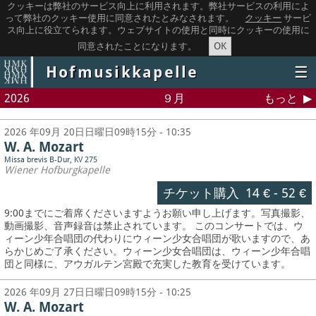
クッキーは弊社のサービス向上に利用されます。弊社サービスの利用によ
って弊社のクッキー使用に同意されたとみなされます。
クッキー
サービ
ス向上に役立てられます。ウェブサイトの使用と同時にクッキーの使用に
OK
同意されたことになります。
Hofmusikkapelle
☰
2026
９月
もっと
2026 年09月 20日日曜日09時15分 - 10:35
W. A. Mozart
Missa brevis B-Dur, KV 275
Wiener Hofburgkapelle
チケット購入
14 €
-
52 €
9:00までにご着席くださいますようお願い申し上げます。写真撮影、
動画撮影、音声録音は禁止されています。
このコンサートでは、ウ
ィーン少年合唱団の代わりにウィーン少女合唱団が歌いますので、あ
らかじめご了承ください。ウィーン少女合唱団は、ウィーン少年合唱
団と同様に、アウガルテン宮殿で充実した教育を受けています。
2026 年09月 27日日曜日09時15分 - 10:25
W. A. Mozart