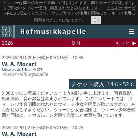
クッキーは弊社のサービス向上に利用されます。弊社サービスの利用によ
って弊社のクッキー使用に同意されたとみなされます。
クッキー
サービ
ス向上に役立てられます。ウェブサイトの使用と同時にクッキーの使用に
OK
同意されたことになります。
Hofmusikkapelle
☰
2026
９月
もっと
2026 年09月 20日日曜日09時15分 - 10:35
W. A. Mozart
Missa brevis B-Dur, KV 275
Wiener Hofburgkapelle
チケット購入
14 €
-
52 €
9:00までにご着席くださいますようお願い申し上げます。写真撮影、
動画撮影、音声録音は禁止されています。
このコンサートでは、ウ
ィーン少年合唱団の代わりにウィーン少女合唱団が歌いますので、あ
らかじめご了承ください。ウィーン少女合唱団は、ウィーン少年合唱
団と同様に、アウガルテン宮殿で充実した教育を受けています。
2026 年09月 27日日曜日09時15分 - 10:25
W. A. Mozart