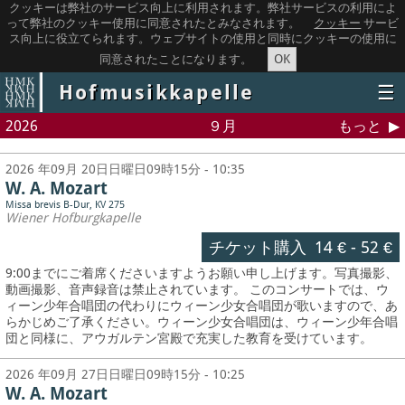
クッキーは弊社のサービス向上に利用されます。弊社サービスの利用によ
って弊社のクッキー使用に同意されたとみなされます。
クッキー
サービ
ス向上に役立てられます。ウェブサイトの使用と同時にクッキーの使用に
OK
同意されたことになります。
Hofmusikkapelle
☰
2026
９月
もっと
2026 年09月 20日日曜日09時15分 - 10:35
W. A. Mozart
Missa brevis B-Dur, KV 275
Wiener Hofburgkapelle
チケット購入
14 €
-
52 €
9:00までにご着席くださいますようお願い申し上げます。写真撮影、
動画撮影、音声録音は禁止されています。
このコンサートでは、ウ
ィーン少年合唱団の代わりにウィーン少女合唱団が歌いますので、あ
らかじめご了承ください。ウィーン少女合唱団は、ウィーン少年合唱
団と同様に、アウガルテン宮殿で充実した教育を受けています。
2026 年09月 27日日曜日09時15分 - 10:25
W. A. Mozart