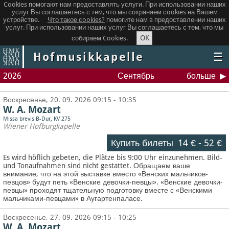
Cookies помогают нам предоставлять услуги. При использовании наших
услуг Вы соглашаетесь с тем, что мы сохраняем сookies на Вашем
устройстве.
Что такое сookies?
помогите нам в предоставлении наших
услуг. При использовании наших услуг Вы соглашаетесь с тем, что мы
OK
собираем Cookies.
Hofmusikkapelle
☰
2026
Сентябрь
больше
Воскресенье, 20. 09. 2026 09:15 - 10:35
W. A. Mozart
Missa brevis B-Dur, KV 275
Wiener Hofburgkapelle
Купить билеты
14 €
-
52 €
Es wird höflich gebeten, die Plätze bis 9:00 Uhr einzunehmen. Bild-
und Tonaufnahmen sind nicht gestattet.
Обращаем ваше
внимание, что на этой выставке вместо «Венских мальчиков-
певцов» будут петь «Венские девочки-певцы». «Венские девочки-
певцы» проходят тщательную подготовку вместе с «Венскими
мальчиками-певцами» в Аугартенпаласе.
Воскресенье, 27. 09. 2026 09:15 - 10:25
W. A. Mozart