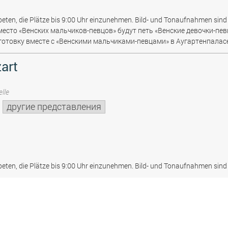
beten, die Plätze bis 9:00 Uhr einzunehmen. Bild- und Tonaufnahmen sind 
место «Венских мальчиков-певцов» будут петь «Венские девочки-пев
отовку вместе с «Венскими мальчиками-певцами» в Аугартенпаласе
art
lle
другие представления
beten, die Plätze bis 9:00 Uhr einzunehmen. Bild- und Tonaufnahmen sind 