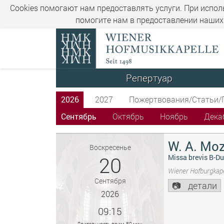
Cookies помогают нам предоставлять услуги. При испол
помогите нам в предоставлении наших 
Репертуар
2026
2027
Пожертвования/Статьи/
Сентябрь
Октябрь
Ноябрь
Дека
W. A. Moz
Воскресенье
20
Missa brevis B-Du
Wiener Hofburgkape
Сентября
детали
2026
09:15
Длительность прим. 80 мин.