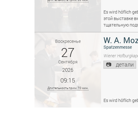
Es wird höflich ge
этой выставке в
тщательную подг
W. A. Moz
Воскресенье
27
Spatzenmesse
Wiener Hofburgkape
Сентября
детали
2026
09:15
Длительность прим. 70 мин.
Es wird höflich ge