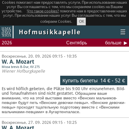
Cookies помогают нам предоставлять услуги. При использовании наших
услуг Вы соглашаетесь с тем, что мы сохраняем сookies на Вашем
устройстве.
Что такое сookies?
помогите нам в предоставлении наших
услуг. При использовании наших услуг Вы соглашаетесь с тем, что мы
OK
собираем Cookies.
Hofmusikkapelle
☰
2026
Сентябрь
больше
Воскресенье, 20. 09. 2026 09:15 - 10:35
W. A. Mozart
Missa brevis B-Dur, KV 275
Wiener Hofburgkapelle
Купить билеты
14 €
-
52 €
Es wird höflich gebeten, die Plätze bis 9:00 Uhr einzunehmen. Bild-
und Tonaufnahmen sind nicht gestattet.
Обращаем ваше
внимание, что на этой выставке вместо «Венских мальчиков-
певцов» будут петь «Венские девочки-певцы». «Венские девочки-
певцы» проходят тщательную подготовку вместе с «Венскими
мальчиками-певцами» в Аугартенпаласе.
Воскресенье, 27. 09. 2026 09:15 - 10:25
W. A. Mozart