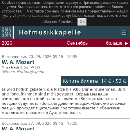
Cookies помогают нам предоставлять услуги. При использовании наших
услуг Вы соглашаетесь с тем, что мы сохраняем сookies на Вашем
устройстве.
Что такое сookies?
помогите нам в предоставлении наших
услуг. При использовании наших услуг Вы соглашаетесь с тем, что мы
OK
собираем Cookies.
Hofmusikkapelle
☰
2026
Сентябрь
больше
Воскресенье, 20. 09. 2026 09:15 - 10:35
W. A. Mozart
Missa brevis B-Dur, KV 275
Wiener Hofburgkapelle
Купить билеты
14 €
-
52 €
Es wird höflich gebeten, die Plätze bis 9:00 Uhr einzunehmen. Bild-
und Tonaufnahmen sind nicht gestattet.
Обращаем ваше
внимание, что на этой выставке вместо «Венских мальчиков-
певцов» будут петь «Венские девочки-певцы». «Венские девочки-
певцы» проходят тщательную подготовку вместе с «Венскими
мальчиками-певцами» в Аугартенпаласе.
Воскресенье, 27. 09. 2026 09:15 - 10:25
W. A. Mozart