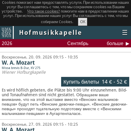
Cookies помогают нам предоставлять услуги. При использовании наших
услуг Вы соглашаетесь с тем, что мы сохраняем сookies на Вашем
устройстве.
Что такое сookies?
помогите нам в предоставлении наших
услуг. При использовании наших услуг Вы соглашаетесь с тем, что мы
OK
собираем Cookies.
Hofmusikkapelle
☰
2026
Сентябрь
больше
Воскресенье, 20. 09. 2026 09:15 - 10:35
W. A. Mozart
Missa brevis B-Dur, KV 275
Wiener Hofburgkapelle
Купить билеты
14 €
-
52 €
Es wird höflich gebeten, die Plätze bis 9:00 Uhr einzunehmen. Bild-
und Tonaufnahmen sind nicht gestattet.
Обращаем ваше
внимание, что на этой выставке вместо «Венских мальчиков-
певцов» будут петь «Венские девочки-певцы». «Венские девочки-
певцы» проходят тщательную подготовку вместе с «Венскими
мальчиками-певцами» в Аугартенпаласе.
Воскресенье, 27. 09. 2026 09:15 - 10:25
W. A. Mozart