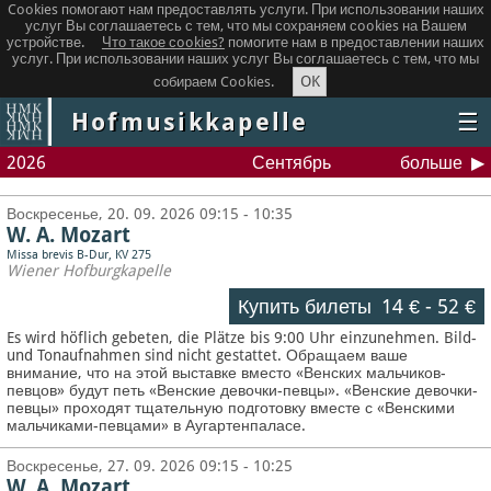
Cookies помогают нам предоставлять услуги. При использовании наших
услуг Вы соглашаетесь с тем, что мы сохраняем сookies на Вашем
устройстве.
Что такое сookies?
помогите нам в предоставлении наших
услуг. При использовании наших услуг Вы соглашаетесь с тем, что мы
OK
собираем Cookies.
Hofmusikkapelle
☰
2026
Сентябрь
больше
Воскресенье, 20. 09. 2026 09:15 - 10:35
W. A. Mozart
Missa brevis B-Dur, KV 275
Wiener Hofburgkapelle
Купить билеты
14 €
-
52 €
Es wird höflich gebeten, die Plätze bis 9:00 Uhr einzunehmen. Bild-
und Tonaufnahmen sind nicht gestattet.
Обращаем ваше
внимание, что на этой выставке вместо «Венских мальчиков-
певцов» будут петь «Венские девочки-певцы». «Венские девочки-
певцы» проходят тщательную подготовку вместе с «Венскими
мальчиками-певцами» в Аугартенпаласе.
Воскресенье, 27. 09. 2026 09:15 - 10:25
W. A. Mozart