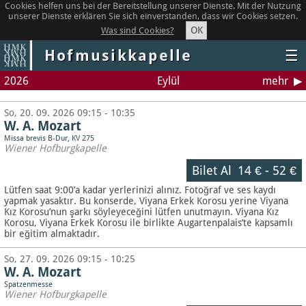
Cookies helfen uns bei der Bereitstellung unserer Dienste. Mit der Nutzung
unserer Dienste erklären Sie sich einverstanden, dass wir Cookies setzen.
OK
Was sind Cookies?
Hofmusikkapelle
☰
2026
Eylül
mehr
So, 20. 09. 2026 09:15 - 10:35
W. A. Mozart
Missa brevis B-Dur, KV 275
Wiener Hofburgkapelle
Bilet Al
14 €
-
52 €
Lütfen saat 9:00’a kadar yerlerinizi alınız. Fotoğraf ve ses kaydı
yapmak yasaktır.
Bu konserde, Viyana Erkek Korosu yerine Viyana
Kız Korosu’nun şarkı söyleyeceğini lütfen unutmayın. Viyana Kız
Korosu, Viyana Erkek Korosu ile birlikte Augartenpalais’te kapsamlı
bir eğitim almaktadır.
So, 27. 09. 2026 09:15 - 10:25
W. A. Mozart
Spatzenmesse
Wiener Hofburgkapelle