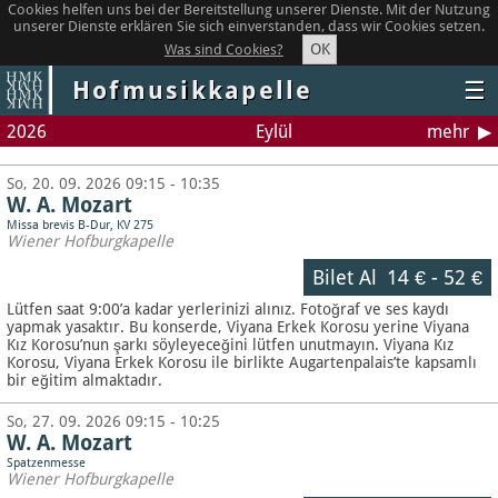
Cookies helfen uns bei der Bereitstellung unserer Dienste. Mit der Nutzung
unserer Dienste erklären Sie sich einverstanden, dass wir Cookies setzen.
OK
Was sind Cookies?
Hofmusikkapelle
☰
2026
Eylül
mehr
So, 20. 09. 2026 09:15 - 10:35
W. A. Mozart
Missa brevis B-Dur, KV 275
Wiener Hofburgkapelle
Bilet Al
14 €
-
52 €
Lütfen saat 9:00’a kadar yerlerinizi alınız. Fotoğraf ve ses kaydı
yapmak yasaktır.
Bu konserde, Viyana Erkek Korosu yerine Viyana
Kız Korosu’nun şarkı söyleyeceğini lütfen unutmayın. Viyana Kız
Korosu, Viyana Erkek Korosu ile birlikte Augartenpalais’te kapsamlı
bir eğitim almaktadır.
So, 27. 09. 2026 09:15 - 10:25
W. A. Mozart
Spatzenmesse
Wiener Hofburgkapelle