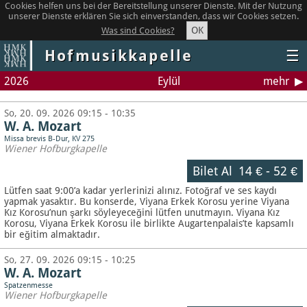
Cookies helfen uns bei der Bereitstellung unserer Dienste. Mit der Nutzung
unserer Dienste erklären Sie sich einverstanden, dass wir Cookies setzen.
OK
Was sind Cookies?
Hofmusikkapelle
☰
2026
Eylül
mehr
So, 20. 09. 2026 09:15 - 10:35
W. A. Mozart
Missa brevis B-Dur, KV 275
Wiener Hofburgkapelle
Bilet Al
14 €
-
52 €
Lütfen saat 9:00’a kadar yerlerinizi alınız. Fotoğraf ve ses kaydı
yapmak yasaktır.
Bu konserde, Viyana Erkek Korosu yerine Viyana
Kız Korosu’nun şarkı söyleyeceğini lütfen unutmayın. Viyana Kız
Korosu, Viyana Erkek Korosu ile birlikte Augartenpalais’te kapsamlı
bir eğitim almaktadır.
So, 27. 09. 2026 09:15 - 10:25
W. A. Mozart
Spatzenmesse
Wiener Hofburgkapelle