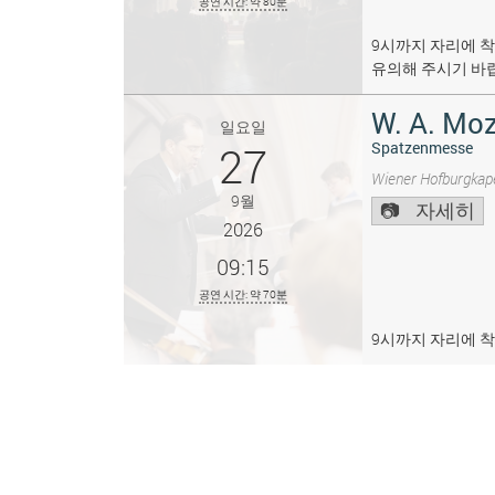
공연 시간: 약 80분
9시까지 자리에 착
유의해 주시기 바
W. A. Moz
일요일
27
Spatzenmesse
Wiener Hofburgkape
9월
자세히
2026
09:15
공연 시간: 약 70분
9시까지 자리에 착