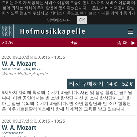
쿠키는 저희가 제공하는 서비스 이용에 도움이 됩니다. 저희 서비스 이용과 더
불어 귀하는 저희의 쿠키 활용에 동의하셨습니다.
쿠키
서비스 제공이 활성
화 되도록 협조해 주십시오. 서비스 이용으로 쿠키 설정에 대한 귀하의 동의가
OK
명백해집니다.
Hofmusikkapelle
☰
2026
9월
좀 더
2026 09.20.일요일,09:15 - 10:35
W. A. Mozart
Missa brevis B-Dur, KV 275
Wiener Hofburgkapelle
티켓 구매하기
14 €
-
52 €
9시까지 자리에 착석해 주시기 바랍니다. 사진 및 음성 촬영은 금지됩
니다.
이번 공연에서는 빈 소년 합창단 대신 빈 소녀 합창단이 노래한
다는 점을 유의해 주시기 바랍니다. 빈 소년 합창단과 빈 소녀 합창단
은 아우가르텐팔라이스에서 함께 체계적인 교육을 받고 있습니다.
2026 09.27.일요일,09:15 - 10:25
W. A. Mozart
Spatzenmesse