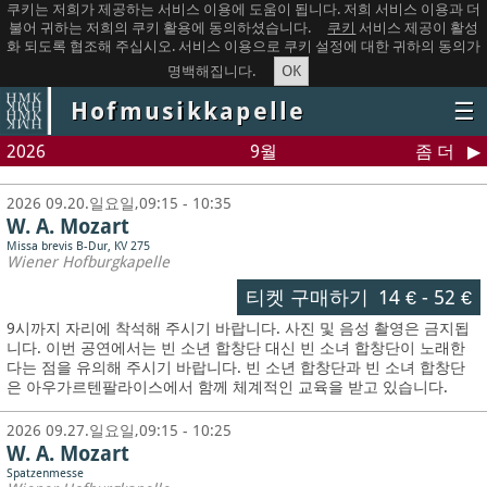
쿠키는 저희가 제공하는 서비스 이용에 도움이 됩니다. 저희 서비스 이용과 더
불어 귀하는 저희의 쿠키 활용에 동의하셨습니다.
쿠키
서비스 제공이 활성
화 되도록 협조해 주십시오. 서비스 이용으로 쿠키 설정에 대한 귀하의 동의가
OK
명백해집니다.
Hofmusikkapelle
☰
2026
9월
좀 더
2026 09.20.일요일,09:15 - 10:35
W. A. Mozart
Missa brevis B-Dur, KV 275
Wiener Hofburgkapelle
티켓 구매하기
14 €
-
52 €
9시까지 자리에 착석해 주시기 바랍니다. 사진 및 음성 촬영은 금지됩
니다.
이번 공연에서는 빈 소년 합창단 대신 빈 소녀 합창단이 노래한
다는 점을 유의해 주시기 바랍니다. 빈 소년 합창단과 빈 소녀 합창단
은 아우가르텐팔라이스에서 함께 체계적인 교육을 받고 있습니다.
2026 09.27.일요일,09:15 - 10:25
W. A. Mozart
Spatzenmesse