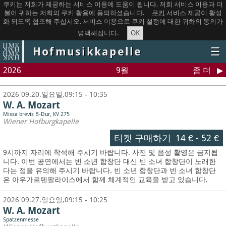
쿠키는 저희가 제공하는 서비스 이용에 도움이 됩니다. 저희 서비스 이용과 더
불어 귀하는 저희의 쿠키 활용에 동의하셨습니다.
쿠키
서비스 제공이 활성
화 되도록 협조해 주십시오. 서비스 이용으로 쿠키 설정에 대한 귀하의 동의가
OK
명백해집니다.
Hofmusikkapelle
☰
2026
9월
좀 더
2026 09.20.일요일,09:15 - 10:35
W. A. Mozart
Missa brevis B-Dur, KV 275
Wiener Hofburgkapelle
티켓 구매하기
14 €
-
52 €
9시까지 자리에 착석해 주시기 바랍니다. 사진 및 음성 촬영은 금지됩
니다.
이번 공연에서는 빈 소년 합창단 대신 빈 소녀 합창단이 노래한
다는 점을 유의해 주시기 바랍니다. 빈 소년 합창단과 빈 소녀 합창단
은 아우가르텐팔라이스에서 함께 체계적인 교육을 받고 있습니다.
2026 09.27.일요일,09:15 - 10:25
W. A. Mozart
Spatzenmesse