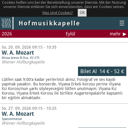
Cookies helfen uns bei der Bereitstellung unserer Dienste. Mit der Nutzung
unserer Dienste erklären Sie sich einverstanden, dass wir Cookies setzen.
OK
Was sind Cookies?
Hofmusikkapelle
☰
2026
Eylül
mehr
So, 20. 09. 2026 09:15 - 10:35
W. A. Mozart
Missa brevis B-Dur, KV 275
Wiener Hofburgkapelle
Bilet Al
14 €
-
52 €
Lütfen saat 9:00’a kadar yerlerinizi alınız. Fotoğraf ve ses kaydı
yapmak yasaktır.
Bu konserde, Viyana Erkek Korosu yerine Viyana
Kız Korosu’nun şarkı söyleyeceğini lütfen unutmayın. Viyana Kız
Korosu, Viyana Erkek Korosu ile birlikte Augartenpalais’te kapsamlı
bir eğitim almaktadır.
So, 27. 09. 2026 09:15 - 10:25
W. A. Mozart
Spatzenmesse
Wiener Hofburgkapelle