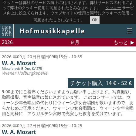
クッキーは弊社のサービス向上に利用されます。弊社サービスの利用によ
って弊社のクッキー使用に同意されたとみなされます。
クッキー
サービ
ス向上に役立てられます。ウェブサイトの使用と同時にクッキーの使用に
OK
同意されたことになります。
Hofmusikkapelle
☰
2026
９月
もっと
2026 年09月 20日日曜日09時15分 - 10:35
W. A. Mozart
Missa brevis B-Dur, KV 275
Wiener Hofburgkapelle
チケット購入
14 €
-
52 €
9:00までにご着席くださいますようお願い申し上げます。写真撮影、
動画撮影、音声録音は禁止されています。
このコンサートでは、ウ
ィーン少年合唱団の代わりにウィーン少女合唱団が歌いますので、あ
らかじめご了承ください。ウィーン少女合唱団は、ウィーン少年合唱
団と同様に、アウガルテン宮殿で充実した教育を受けています。
2026 年09月 27日日曜日09時15分 - 10:25
W. A. Mozart