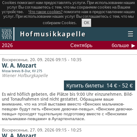
Cookies помогают нам предоставлять услуги. При использовании наших
услуг Вы соглашаетесь с тем, что мы сохраняем сookies на Вашем
устройстве.
Что такое сookies?
помогите нам в предоставлении наших
услуг. При использовании наших услуг Вы соглашаетесь с тем, что мы
OK
собираем Cookies.
Hofmusikkapelle
☰
2026
Сентябрь
больше
Воскресенье, 20. 09. 2026 09:15 - 10:35
W. A. Mozart
Missa brevis B-Dur, KV 275
Wiener Hofburgkapelle
Купить билеты
14 €
-
52 €
Es wird höflich gebeten, die Plätze bis 9:00 Uhr einzunehmen. Bild-
und Tonaufnahmen sind nicht gestattet.
Обращаем ваше
внимание, что на этой выставке вместо «Венских мальчиков-
певцов» будут петь «Венские девочки-певцы». «Венские девочки-
певцы» проходят тщательную подготовку вместе с «Венскими
мальчиками-певцами» в Аугартенпаласе.
Воскресенье, 27. 09. 2026 09:15 - 10:25
W. A. Mozart