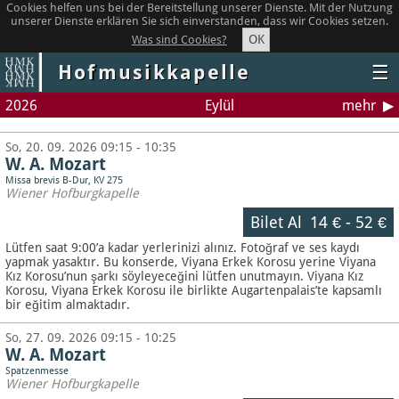
Cookies helfen uns bei der Bereitstellung unserer Dienste. Mit der Nutzung
unserer Dienste erklären Sie sich einverstanden, dass wir Cookies setzen.
OK
Was sind Cookies?
Hofmusikkapelle
☰
2026
Eylül
mehr
So, 20. 09. 2026 09:15 - 10:35
W. A. Mozart
Missa brevis B-Dur, KV 275
Wiener Hofburgkapelle
Bilet Al
14 €
-
52 €
Lütfen saat 9:00’a kadar yerlerinizi alınız. Fotoğraf ve ses kaydı
yapmak yasaktır.
Bu konserde, Viyana Erkek Korosu yerine Viyana
Kız Korosu’nun şarkı söyleyeceğini lütfen unutmayın. Viyana Kız
Korosu, Viyana Erkek Korosu ile birlikte Augartenpalais’te kapsamlı
bir eğitim almaktadır.
So, 27. 09. 2026 09:15 - 10:25
W. A. Mozart
Spatzenmesse
Wiener Hofburgkapelle