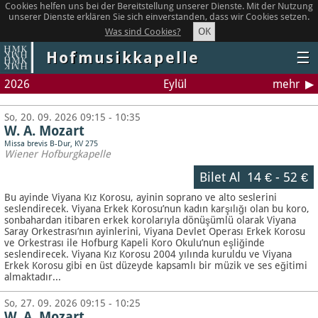
Cookies helfen uns bei der Bereitstellung unserer Dienste. Mit der Nutzung
unserer Dienste erklären Sie sich einverstanden, dass wir Cookies setzen.
OK
Was sind Cookies?
Hofmusikkapelle
☰
2026
Eylül
mehr
So, 20. 09. 2026 09:15 - 10:35
W. A. Mozart
Missa brevis B-Dur, KV 275
Wiener Hofburgkapelle
Bilet Al
14 €
-
52 €
Bu ayinde Viyana Kız Korosu, ayinin soprano ve alto seslerini
seslendirecek. Viyana Erkek Korosu’nun kadın karşılığı olan bu koro,
sonbahardan itibaren erkek korolarıyla dönüşümlü olarak Viyana
Saray Orkestrası’nın ayinlerini, Viyana Devlet Operası Erkek Korosu
ve Orkestrası ile Hofburg Kapeli Koro Okulu’nun eşliğinde
seslendirecek. Viyana Kız Korosu 2004 yılında kuruldu ve Viyana
Erkek Korosu gibi en üst düzeyde kapsamlı bir müzik ve ses eğitimi
almaktadır...
So, 27. 09. 2026 09:15 - 10:25
W. A. Mozart