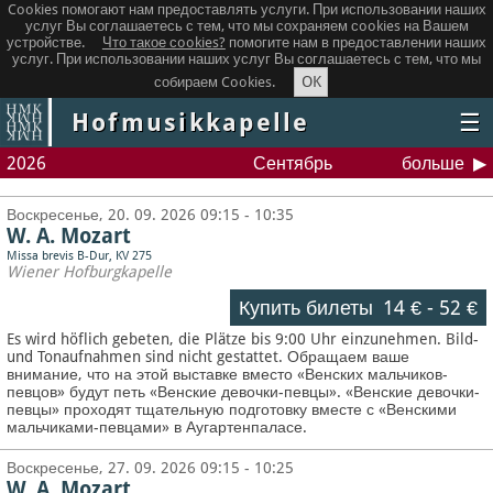
Cookies помогают нам предоставлять услуги. При использовании наших
услуг Вы соглашаетесь с тем, что мы сохраняем сookies на Вашем
устройстве.
Что такое сookies?
помогите нам в предоставлении наших
услуг. При использовании наших услуг Вы соглашаетесь с тем, что мы
OK
собираем Cookies.
Hofmusikkapelle
☰
2026
Сентябрь
больше
Воскресенье, 20. 09. 2026 09:15 - 10:35
W. A. Mozart
Missa brevis B-Dur, KV 275
Wiener Hofburgkapelle
Купить билеты
14 €
-
52 €
Es wird höflich gebeten, die Plätze bis 9:00 Uhr einzunehmen. Bild-
und Tonaufnahmen sind nicht gestattet.
Обращаем ваше
внимание, что на этой выставке вместо «Венских мальчиков-
певцов» будут петь «Венские девочки-певцы». «Венские девочки-
певцы» проходят тщательную подготовку вместе с «Венскими
мальчиками-певцами» в Аугартенпаласе.
Воскресенье, 27. 09. 2026 09:15 - 10:25
W. A. Mozart