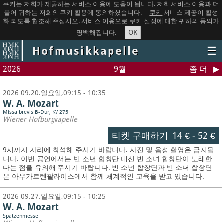
쿠키는 저희가 제공하는 서비스 이용에 도움이 됩니다. 저희 서비스 이용과 더
불어 귀하는 저희의 쿠키 활용에 동의하셨습니다.
쿠키
서비스 제공이 활성
화 되도록 협조해 주십시오. 서비스 이용으로 쿠키 설정에 대한 귀하의 동의가
OK
명백해집니다.
Hofmusikkapelle
☰
2026
9월
좀 더
2026 09.20.일요일,09:15 - 10:35
W. A. Mozart
Missa brevis B-Dur, KV 275
Wiener Hofburgkapelle
티켓 구매하기
14 €
-
52 €
9시까지 자리에 착석해 주시기 바랍니다. 사진 및 음성 촬영은 금지됩
니다.
이번 공연에서는 빈 소년 합창단 대신 빈 소녀 합창단이 노래한
다는 점을 유의해 주시기 바랍니다. 빈 소년 합창단과 빈 소녀 합창단
은 아우가르텐팔라이스에서 함께 체계적인 교육을 받고 있습니다.
2026 09.27.일요일,09:15 - 10:25
W. A. Mozart
Spatzenmesse