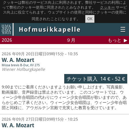
クッキーは弊社のサービス向上に利用されます。弊社サービスの利用によ
って弊社のクッキー使用に同意されたとみなされます。
クッキー
サービ
ス向上に役立てられます。ウェブサイトの使用と同時にクッキーの使用に
OK
同意されたことになります。
Hofmusikkapelle
☰
2026
９月
もっと
2026 年09月 20日日曜日09時15分 - 10:35
W. A. Mozart
Missa brevis B-Dur, KV 275
Wiener Hofburgkapelle
チケット購入
14 €
-
52 €
9:00までにご着席くださいますようお願い申し上げます。写真撮影、
動画撮影、音声録音は禁止されています。
このコンサートでは、ウ
ィーン少年合唱団の代わりにウィーン少女合唱団が歌いますので、あ
らかじめご了承ください。ウィーン少女合唱団は、ウィーン少年合唱
団と同様に、アウガルテン宮殿で充実した教育を受けています。
2026 年09月 27日日曜日09時15分 - 10:25
W. A. Mozart