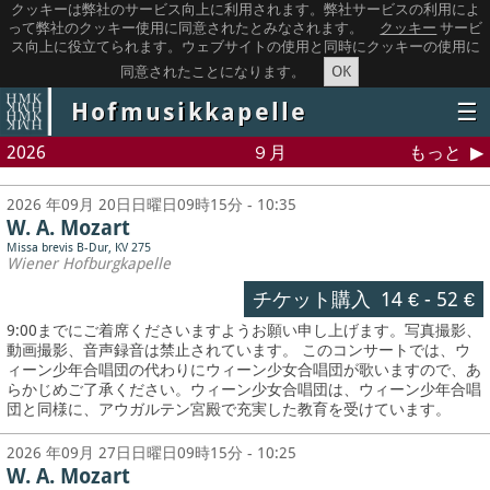
クッキーは弊社のサービス向上に利用されます。弊社サービスの利用によ
って弊社のクッキー使用に同意されたとみなされます。
クッキー
サービ
ス向上に役立てられます。ウェブサイトの使用と同時にクッキーの使用に
OK
同意されたことになります。
Hofmusikkapelle
☰
2026
９月
もっと
2026 年09月 20日日曜日09時15分 - 10:35
W. A. Mozart
Missa brevis B-Dur, KV 275
Wiener Hofburgkapelle
チケット購入
14 €
-
52 €
9:00までにご着席くださいますようお願い申し上げます。写真撮影、
動画撮影、音声録音は禁止されています。
このコンサートでは、ウ
ィーン少年合唱団の代わりにウィーン少女合唱団が歌いますので、あ
らかじめご了承ください。ウィーン少女合唱団は、ウィーン少年合唱
団と同様に、アウガルテン宮殿で充実した教育を受けています。
2026 年09月 27日日曜日09時15分 - 10:25
W. A. Mozart