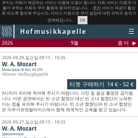
쿠키는 저희가 제공하는 서비스 이용에 도움이 됩니다. 저희 서비스 이용과 더
불어 귀하는 저희의 쿠키 활용에 동의하셨습니다.
쿠키
서비스 제공이 활성
화 되도록 협조해 주십시오. 서비스 이용으로 쿠키 설정에 대한 귀하의 동의가
OK
명백해집니다.
Hofmusikkapelle
☰
2026
9월
좀 더
2026 09.20.일요일,09:15 - 10:35
W. A. Mozart
Missa brevis B-Dur, KV 275
Wiener Hofburgkapelle
티켓 구매하기
14 €
-
52 €
9시까지 자리에 착석해 주시기 바랍니다. 사진 및 음성 촬영은 금지됩
니다.
이번 공연에서는 빈 소년 합창단 대신 빈 소녀 합창단이 노래한
다는 점을 유의해 주시기 바랍니다. 빈 소년 합창단과 빈 소녀 합창단
은 아우가르텐팔라이스에서 함께 체계적인 교육을 받고 있습니다.
2026 09.27.일요일,09:15 - 10:25
W. A. Mozart
Spatzenmesse