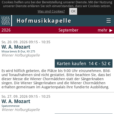
Cookies helfen uns bei der Bereitstellung unserer Dienste. Mit der Nutzung
unserer Dienste erklären Sie sich einverstanden, dass wir Cookies setzen.
OK
Was sind Cookies?
Hofmusikkapelle
☰
2026
September
mehr
So, 20. 09. 2026 09:15 - 10:35
W. A. Mozart
Missa brevis B-Dur, KV 275
Wiener Hofburgkapelle
Karten kaufen
14 €
-
52 €
Es wird höflich gebeten, die Plätze bis 9:00 Uhr einzunehmen. Bild-
und Tonaufnahmen sind nicht gestattet.
Bitte beachten Sie, dass bei
dieser Messe die Wiener Chormädchen statt der Sängerknaben
singen. Die Wiener Sängerknaben und die Wiener Chormädchen
erhalten gemeinsam im Augartenpalais ihre fundierte Ausbildung.
So, 27. 09. 2026 09:15 - 10:25
W. A. Mozart
Spatzenmesse
Wiener Hofburgkapelle