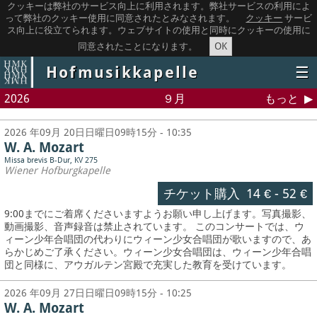
クッキーは弊社のサービス向上に利用されます。弊社サービスの利用によ
って弊社のクッキー使用に同意されたとみなされます。
クッキー
サービ
ス向上に役立てられます。ウェブサイトの使用と同時にクッキーの使用に
OK
同意されたことになります。
Hofmusikkapelle
☰
2026
９月
もっと
2026 年09月 20日日曜日09時15分 - 10:35
W. A. Mozart
Missa brevis B-Dur, KV 275
Wiener Hofburgkapelle
チケット購入
14 €
-
52 €
9:00までにご着席くださいますようお願い申し上げます。写真撮影、
動画撮影、音声録音は禁止されています。
このコンサートでは、ウ
ィーン少年合唱団の代わりにウィーン少女合唱団が歌いますので、あ
らかじめご了承ください。ウィーン少女合唱団は、ウィーン少年合唱
団と同様に、アウガルテン宮殿で充実した教育を受けています。
2026 年09月 27日日曜日09時15分 - 10:25
W. A. Mozart