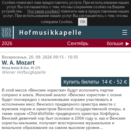
Cookies помогают нам предоставлять услуги. При использовании наших
услуг Вы соглашаетесь с тем, что мы сохраняем сookies на Вашем
устройстве.
Что такое сookies?
помогите нам в предоставлении наших
услуг. При использовании наших услуг Вы соглашаетесь с тем, что мы
OK
собираем Cookies.
Hofmusikkapelle
☰
2026
Сентябрь
больше
Воскресенье, 20. 09. 2026 09:15 - 10:35
W. A. Mozart
Missa brevis B-Dur, KV 275
Wiener Hofburgkapelle
Купить билеты
14 €
-
52 €
В этой мессе «Венские хористки» будут исполнять партии
сопрано и альта. Женский аналог «Венских хористов» с осени
будет поочередно с мальчиковыми хорами участвовать в
исполнении месс Венского придворного оркестра вместе с
мужским хором и оркестром Венской государственной оперы, а
также хором «Choralschola» придворного оркестра Хофбурга.
Венский девиччий хор был основан в 2004 году и, как и Венские
хористы-мальчики, получает всестороннее музыкальное и
вокальное образование на самом высоком уровне...