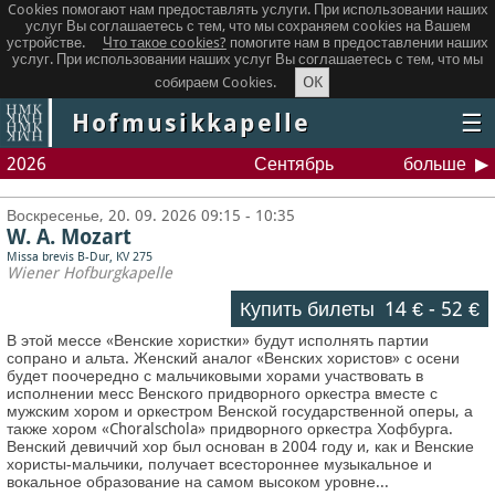
Cookies помогают нам предоставлять услуги. При использовании наших
услуг Вы соглашаетесь с тем, что мы сохраняем сookies на Вашем
устройстве.
Что такое сookies?
помогите нам в предоставлении наших
услуг. При использовании наших услуг Вы соглашаетесь с тем, что мы
OK
собираем Cookies.
Hofmusikkapelle
☰
2026
Сентябрь
больше
Воскресенье, 20. 09. 2026 09:15 - 10:35
W. A. Mozart
Missa brevis B-Dur, KV 275
Wiener Hofburgkapelle
Купить билеты
14 €
-
52 €
В этой мессе «Венские хористки» будут исполнять партии
сопрано и альта. Женский аналог «Венских хористов» с осени
будет поочередно с мальчиковыми хорами участвовать в
исполнении месс Венского придворного оркестра вместе с
мужским хором и оркестром Венской государственной оперы, а
также хором «Choralschola» придворного оркестра Хофбурга.
Венский девиччий хор был основан в 2004 году и, как и Венские
хористы-мальчики, получает всестороннее музыкальное и
вокальное образование на самом высоком уровне...