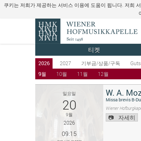
쿠키는 저희가 제공하는 서비스 이용에 도움이 됩니다. 저희 
티켓
2026
2027
기부금/상품/구독
Guts
9월
10월
11월
12월
W. A. Moz
일요일
20
Missa brevis B-Du
Wiener Hofburgkape
9월
자세히
2026
09:15