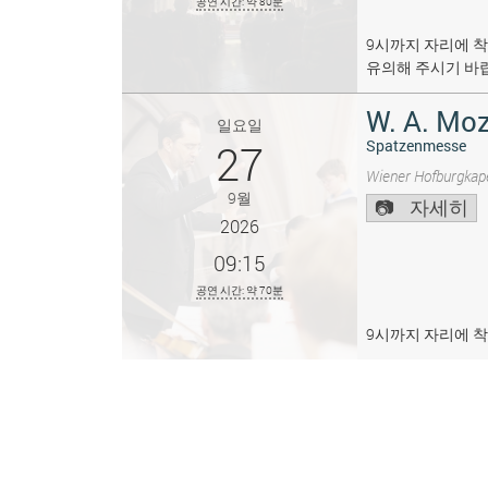
공연 시간: 약 80분
9시까지 자리에 착
유의해 주시기 바
W. A. Moz
일요일
27
Spatzenmesse
Wiener Hofburgkape
9월
자세히
2026
09:15
공연 시간: 약 70분
9시까지 자리에 착