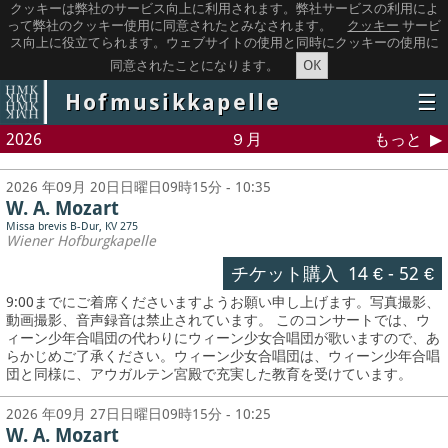
クッキーは弊社のサービス向上に利用されます。弊社サービスの利用によ
って弊社のクッキー使用に同意されたとみなされます。
クッキー
サービ
ス向上に役立てられます。ウェブサイトの使用と同時にクッキーの使用に
OK
同意されたことになります。
Hofmusikkapelle
☰
2026
９月
もっと
2026 年09月 20日日曜日09時15分 - 10:35
W. A. Mozart
Missa brevis B-Dur, KV 275
Wiener Hofburgkapelle
チケット購入
14 €
-
52 €
9:00までにご着席くださいますようお願い申し上げます。写真撮影、
動画撮影、音声録音は禁止されています。
このコンサートでは、ウ
ィーン少年合唱団の代わりにウィーン少女合唱団が歌いますので、あ
らかじめご了承ください。ウィーン少女合唱団は、ウィーン少年合唱
団と同様に、アウガルテン宮殿で充実した教育を受けています。
2026 年09月 27日日曜日09時15分 - 10:25
W. A. Mozart