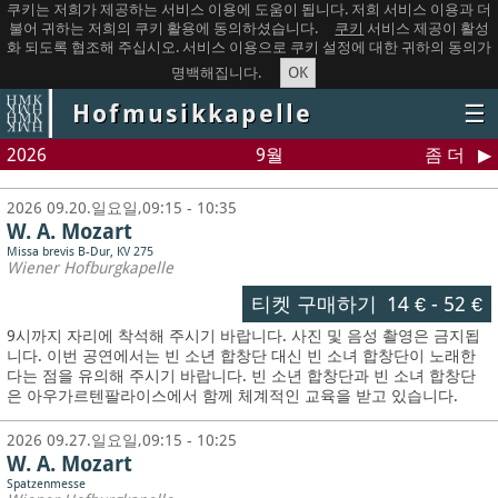
쿠키는 저희가 제공하는 서비스 이용에 도움이 됩니다. 저희 서비스 이용과 더
불어 귀하는 저희의 쿠키 활용에 동의하셨습니다.
쿠키
서비스 제공이 활성
화 되도록 협조해 주십시오. 서비스 이용으로 쿠키 설정에 대한 귀하의 동의가
OK
명백해집니다.
Hofmusikkapelle
☰
2026
9월
좀 더
2026 09.20.일요일,09:15 - 10:35
W. A. Mozart
Missa brevis B-Dur, KV 275
Wiener Hofburgkapelle
티켓 구매하기
14 €
-
52 €
9시까지 자리에 착석해 주시기 바랍니다. 사진 및 음성 촬영은 금지됩
니다.
이번 공연에서는 빈 소년 합창단 대신 빈 소녀 합창단이 노래한
다는 점을 유의해 주시기 바랍니다. 빈 소년 합창단과 빈 소녀 합창단
은 아우가르텐팔라이스에서 함께 체계적인 교육을 받고 있습니다.
2026 09.27.일요일,09:15 - 10:25
W. A. Mozart
Spatzenmesse